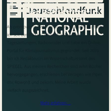
Als promovierte Historikerin und Journalistin arbeite
ich seit den 2000er-Jahren für Magazine,
Tageszeitungen, Radiosender und habe ein Online-
Portal für Klimajournalismus gegründet. Seit 2020
bin ich Redakteurin im Wissenschaftsressort des
SPIEGEL. Aus meinen Recherchen sind zehn Bücher
hervorgegangen, erschienen bei Verlagen wie Piper,
dtv, Rowohlt und oekom. Meine Arbeit wurde
vielfach ausgezeichnet.
Mehr erfahren…