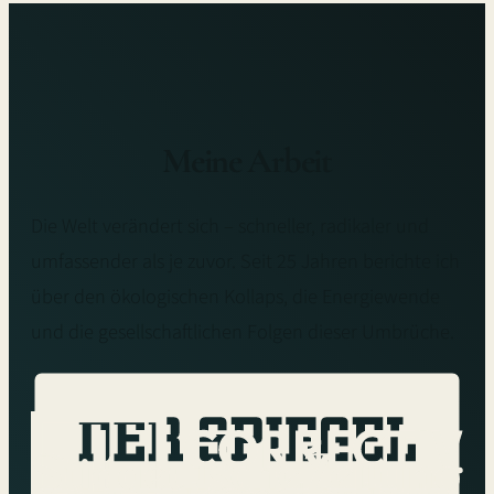
Meine Arbeit
Die Welt verändert sich – schneller, radikaler und
umfassender als je zuvor. Seit 25 Jahren berichte ich
über den ökologischen Kollaps, die Energiewende
und die gesellschaftlichen Folgen dieser Umbrüche.