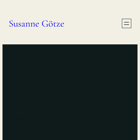
Susanne Götze
Journalistin,
Autorin & Speakerin
Investigative Recherchen, Reportagen und Bücher über eine Welt
im Umbruch. Als SPIEGEL-Redakteurin und preisgekrönte
Buchautorin recherchiere ich weltweit zu Klimakrise,
Klimadiplomatie, Geopolitik, Energiewende und Lobbyismus – von
Berlin über afrikanische Länder, die USA bis nach Südamerika.