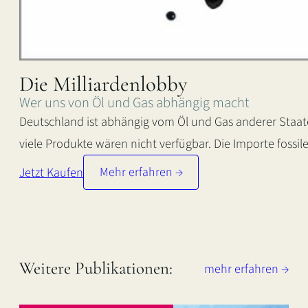
Die Milliardenlobby
Wer uns von Öl und Gas abhängig macht
Deutschland ist abhängig vom Öl und Gas anderer Staaten
viele Produkte wären nicht verfügbar. Die Importe fossi
Jetzt Kaufen
Mehr erfahren →
:
D
i
e
Weitere Publikationen:
M
mehr erfahren →
i