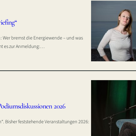
iefing“
en: Wer bremst die Energiewende – und was
geht es zur Anmeldung:…
Podiumsdiskussionen 2026
in“. Bisher feststehende Veranstaltungen 2026: