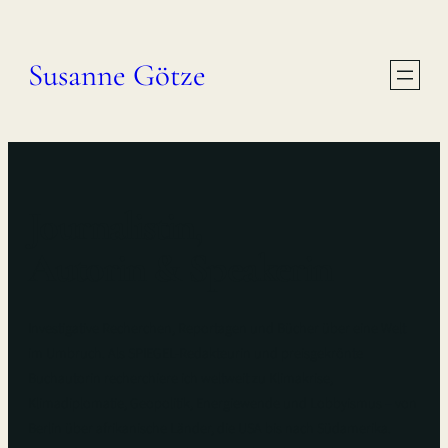
Susanne Götze
Journalistin,
Autorin & Speakerin
Investigative Recherchen, Reportagen und Bücher über eine Welt
im Umbruch. Als SPIEGEL-Redakteurin und preisgekrönte
Buchautorin recherchiere ich weltweit zu Klimakrise,
Klimadiplomatie, Geopolitik, Energiewende und Lobbyismus – von
Berlin über afrikanische Länder, die USA bis nach Südamerika.