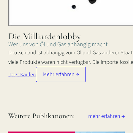
Die Milliardenlobby
Wer uns von Öl und Gas abhängig macht
Deutschland ist abhängig vom Öl und Gas anderer Staaten
viele Produkte wären nicht verfügbar. Die Importe fossi
Jetzt Kaufen
Mehr erfahren →
:
D
i
e
Weitere Publikationen:
M
mehr erfahren →
i