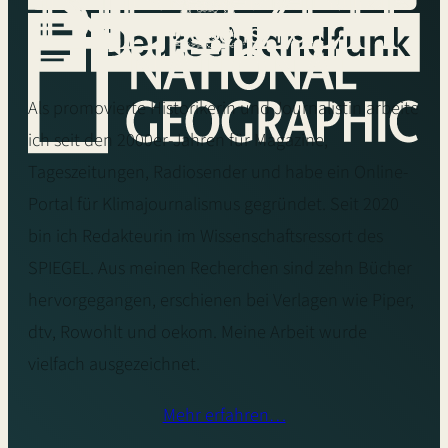
Als promovierte Historikerin und Journalistin arbeite
ich seit den 2000er-Jahren für Magazine,
Tageszeitungen, Radiosender und habe ein Online-
Portal für Klimajournalismus gegründet. Seit 2020
bin ich Redakteurin im Wissenschaftsressort des
SPIEGEL. Aus meinen Recherchen sind zehn Bücher
hervorgegangen, erschienen bei Verlagen wie Piper,
dtv, Rowohlt und oekom. Meine Arbeit wurde
vielfach ausgezeichnet.
Mehr erfahren…