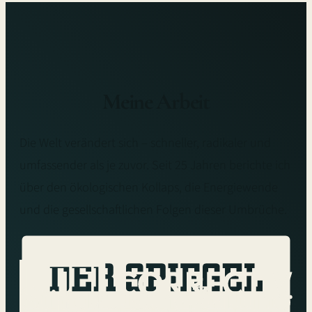
Meine Arbeit
Die Welt verändert sich – schneller, radikaler und
umfassender als je zuvor. Seit 25 Jahren berichte ich
über den ökologischen Kollaps, die Energiewende
und die gesellschaftlichen Folgen dieser Umbrüche.