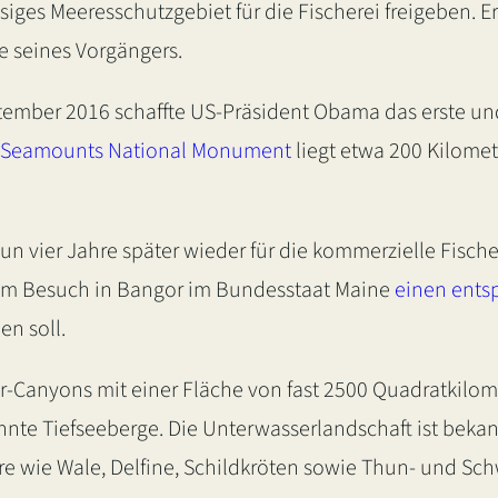
siges Meeresschutzgebiet für die Fischerei freigeben. E
e seines Vorgängers.
ptember 2016 schaffte US-Präsident Obama das erste un
 Seamounts National Monument
liegt etwa 200 Kilome
n vier Jahre später wieder für die kommerzielle Fische
inem Besuch in Bangor im Bundesstaat Maine
einen ents
n soll.
-Canyons mit einer Fläche von fast 2500 Quadratkilome
e Tiefseeberge. Die Unterwasserlandschaft ist bekannt 
re wie Wale, Delfine, Schildkröten sowie Thun- und Sch