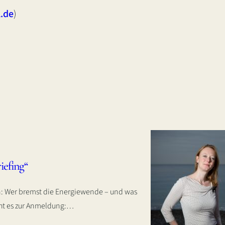
l.de
)
iefing“
en: Wer bremst die Energiewende – und was
geht es zur Anmeldung:…