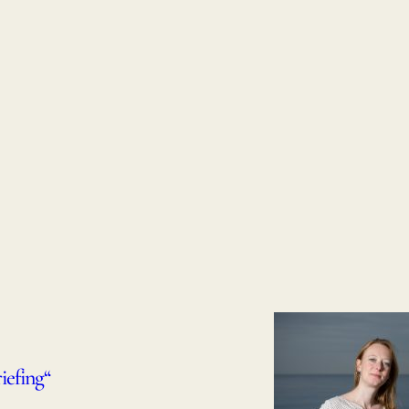
iefing“