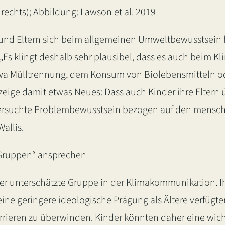
rechts); Abbildung: Lawson et al. 2019
r und Eltern sich beim allgemeinen Umweltbewusstsein b
Es klingt deshalb sehr plausibel, dass es auch beim K
twa Mülltrennung, dem Konsum von Biolebensmitteln od
e zeige damit etwas Neues: Dass auch Kinder ihre Elter
ntersuchte Problembewusstsein bezogen auf den mens
allis.
 Gruppen“ ansprechen
sher unterschätzte Gruppe in der Klimakommunikation.
 eine geringere ideologische Prägung als Ältere verfüg
Barrieren zu überwinden. Kinder könnten daher eine wich