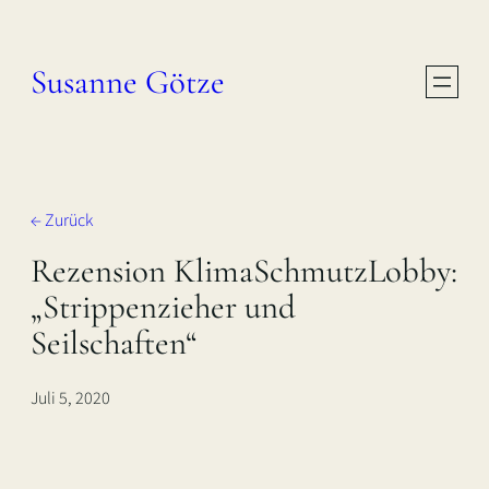
Zum
Inhalt
Susanne Götze
springen
← Zurück
Rezension KlimaSchmutzLobby:
„Strippenzieher und
Seilschaften“
Juli 5, 2020